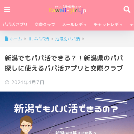
パパ活アプリ
交際クラブ
メールレディ
チャットレディ
テ
ホーム
Ⅱ. #パパ活
地域別パパ活
新潟でもパパ活できる？！新潟県のパパ
探しに使えるパパ活アプリと交際クラブ
2024年4月7日