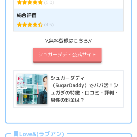
(5.0)
総合評価
(4.5)
\\無料登録はこちら//
シュガーダディ公式サイト
シュガーダディ
（SugarDaddy）でパパ活！シ
ュガダの特徴・口コミ・評判・
男性の料金は？
Love&(ラブアン)